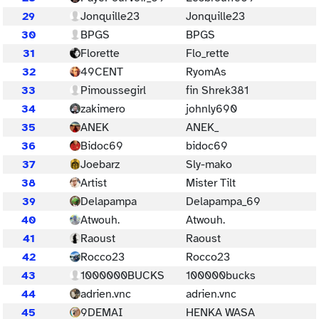
29
Jonquille23
Jonquille23
30
BPGS
BPGS
31
Florette
Flo_rette
32
49CENT
RyomAs
33
Pimoussegirl
fin Shrek381
34
zakimero
johnly690
35
ANEK
ANEK_
36
Bidoc69
bidoc69
37
Joebarz
Sly-mako
38
Artist
Mister Tilt
39
Delapampa
Delapampa_69
40
Atwouh.
Atwouh.
41
Raoust
Raoust
42
Rocco23
Rocco23
43
1000000BUCKS
100000bucks
44
adrien.vnc
adrien.vnc
45
9DEMAI
HENKA WASA