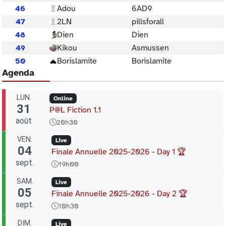
46
Adou
6AD9
47
2LN
pillsforall
48
Dien
Dien
49
Kikou
Asmussen
50
Borislamite
Borislamite
Agenda
LUN.
Online
31
P@L Fiction 1.1
août
20h30
VEN.
Live
04
Finale Annuelle 2025-2026 - Day 1 🏆
sept.
19h00
SAM.
Live
05
Finale Annuelle 2025-2026 - Day 2 🏆
sept.
10h30
DIM.
Live