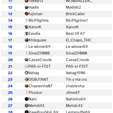
11
Tokep13
WOMANIZER...
12
madix
Madix62
13
fujichan
BrickCaller
14
NicPilgrims
NicPilgrims1
15
XanorK
XanorK
16
Exodia
Best Of 67
17
Khisquare
El_Chapo_THC
18
Le winner69
Le winner69
19
Sinai29000
Sinai29000
20
CasseCroute
CasseCroute.
21
PAS-si-FIST
PAS-si-FIST
22
Vahag
Vahag1906
23
DEBUTANT
Tin y ma cru
24
Chastenha07
chastenha
25
Picoeur
Jiims87
26
Nahi
Nahinho69
27
Mehdi43
Mehdi.43
28
PayePourVoir_69
Lesbrouffe69