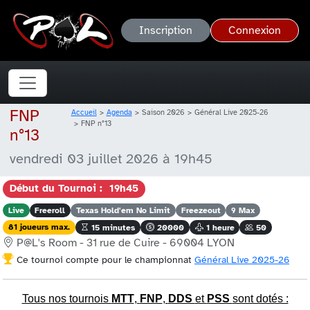
Inscription
Connexion
FNP
Accueil
Agenda
Saison 2026
Général Live 2025-26
FNP n°13
n°13
vendredi 03 juillet 2026 à 19h45
Début du Tournoi : 19h45
Live
Freeroll
Texas Hold'em No Limit
Freezeout
9 Max
81 joueurs max.
15 minutes
20000
1 heure
50
P@L's Room - 31 rue de Cuire - 69004 LYON
Ce tournoi compte pour le championnat
Général Live 2025-26
Tous nos tournois
MTT
,
FNP
,
DDS
et
PSS
sont dotés :