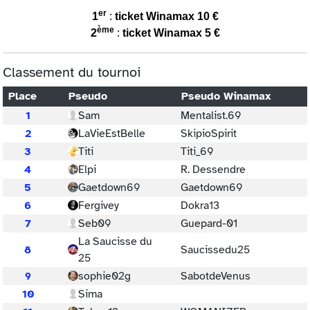
er
1
:
ticket Winamax 10 €
ème
2
:
ticket Winamax 5 €
Classement du tournoi
Place
Pseudo
Pseudo Winamax
1
Sam
Mentalist.69
2
LaVieEstBelle
SkipioSpirit
3
Titi
Titi_69
4
Elpi
R. Dessendre
5
Gaetdown69
Gaetdown69
6
Fergivey
Dokra13
7
Seb09
Guepard-01
La Saucisse du
8
Saucissedu25
25
9
sophie02g
SabotdeVenus
10
Sima