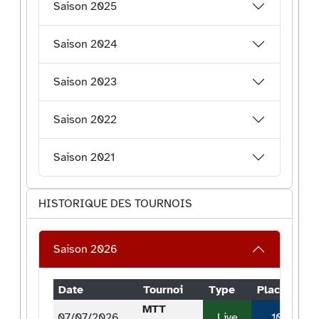
Saison 2025
Saison 2024
Saison 2023
Saison 2022
Saison 2021
HISTORIQUE DES TOURNOIS
Saison 2026
Date
Tournoi
Type
Place
G
MTT
07/07/2026
Live
10