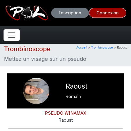
Inscription
Connexion
Trombinoscope
Accueil
Trombinoscope
Raoust
Mettez un visage sur un pseudo
Raoust
Romain
PSEUDO WINAMAX
Raoust