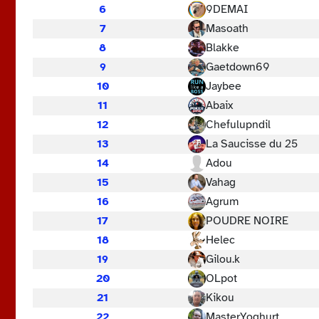
6
9DEMAI
7
Masoath
8
Blakke
9
Gaetdown69
10
Jaybee
11
Abaix
12
Chefulupndil
13
La Saucisse du 25
14
Adou
15
Vahag
16
Agrum
17
POUDRE NOIRE
18
Helec
19
Gilou.k
20
OLpot
21
Kikou
22
MasterYoghurt