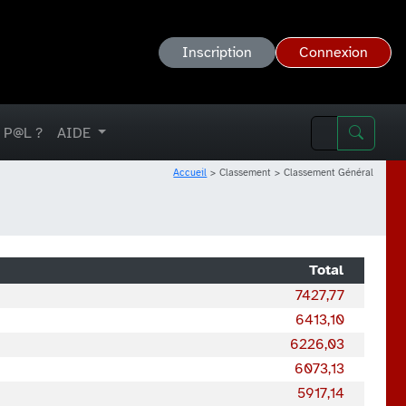
Inscription
Connexion
 P@L ?
AIDE
Accueil
Classement
Classement Général
Total
7427,77
6413,10
6226,03
6073,13
5917,14