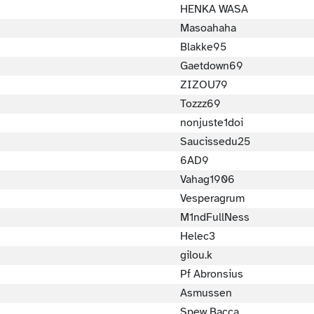
HENKA WASA
Masoahaha
Blakke95
Gaetdown69
ZIZOU79
Tozzz69
nonjuste1doi
Saucissedu25
6AD9
Vahag1906
Vesperagrum
M1ndFullNess
Helec3
gilou.k
Pf Abronsius
Asmussen
Spew Bacca