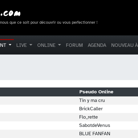
-nous que ce soit pour découvrir ou vous perfectionner !
ENT
LIVE
ONLINE
FORUM
AGENDA
NOUVEAU À
Pseudo Online
Tin y ma cru
BrickCaller
Flo_rette
SabotdeVenus
BLUE FANFAN