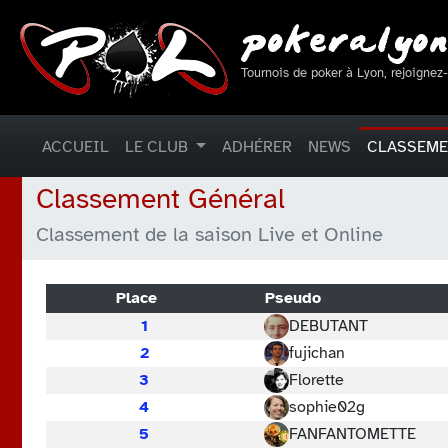
Tournois de poker à Lyon, rejoignez
ACCUEIL
LE CLUB
ADHÉRER
NEWS
CLASSEM
Classement Général
Classement de la saison Live et Online
Place
Pseudo
1
DEBUTANT
2
fujichan
3
Florette
4
sophie02g
5
FANFANTOMETTE