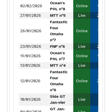
Ocean's
02/02/2026
Online
16
P@L n°8
27/01/2026
MTT n°5
Live
29
Fantastic
Four
26/01/2026
Online
13
Omaha
n°7
23/01/2026
FNP n°6
Live
23
Ocean's
19/01/2026
Online
14
P@L n°7
13/01/2026
MTT n°4
Live
2
Fantastic
Four
12/01/2026
Online
20
Omaha
n°6
Side GT
10/01/2026
Live
6
Jan-vier
GT Jan-