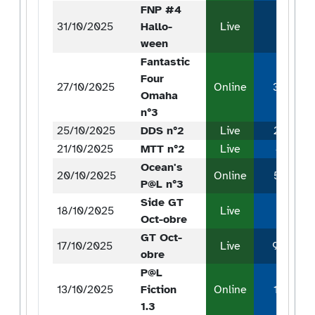
FNP #4
31/10/2025
Hallo-
Live
9
ween
Fantastic
Four
27/10/2025
Online
32
Omaha
n°3
25/10/2025
DDS n°2
Live
27
21/10/2025
MTT n°2
Live
4
Ocean's
20/10/2025
Online
57
P@L n°3
Side GT
18/10/2025
Live
1
Oct-obre
GT Oct-
17/10/2025
Live
94
obre
P@L
13/10/2025
Fiction
Online
16
1.3