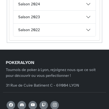
Saison 2024
Saison 2023
Saison 2022
POKERALYON
Tournois de poker à Lyon, rejoignez nous que ce soit
pour découvrir ou vous perfectionner !
31 Rue de Cuire Batiment C - 69004 LYON