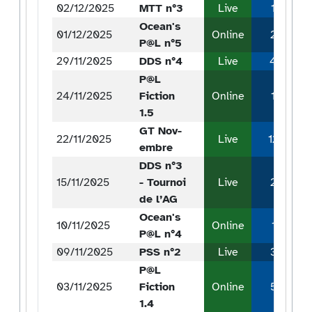
02/12/2025
MTT n°3
Live
10
Ocean's
01/12/2025
Online
20
P@L n°5
29/11/2025
DDS n°4
Live
46
P@L
24/11/2025
Fiction
Online
18
1.5
GT Nov-
22/11/2025
Live
124
embre
DDS n°3
15/11/2025
- Tournoi
Live
23
de l’AG
Ocean's
10/11/2025
Online
15
P@L n°4
09/11/2025
PSS n°2
Live
36
P@L
03/11/2025
Fiction
Online
53
1.4