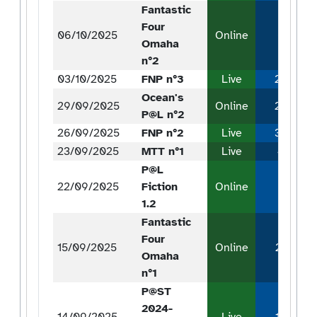
Fantastic
Four
06/10/2025
Online
6
Omaha
n°2
03/10/2025
FNP n°3
Live
24
Ocean's
29/09/2025
Online
25
P@L n°2
26/09/2025
FNP n°2
Live
39
23/09/2025
MTT n°1
Live
4
P@L
22/09/2025
Fiction
Online
7
1.2
Fantastic
Four
15/09/2025
Online
27
Omaha
n°1
P@ST
2024-