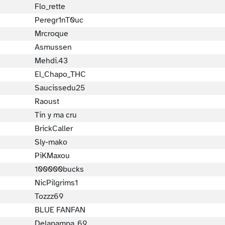
Flo_rette
Peregr1nT0uc
Mrcroque
Asmussen
Mehdi.43
El_Chapo_THC
Saucissedu25
Raoust
Tin y ma cru
BrickCaller
Sly-mako
PiKMaxou
100000bucks
NicPilgrims1
Tozzz69
BLUE FANFAN
Delapampa_69