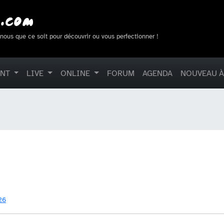
-nous que ce soit pour découvrir ou vous perfectionner !
ENT
LIVE
ONLINE
FORUM
AGENDA
NOUVEAU À
26