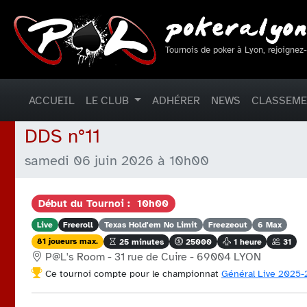
Tournois de poker à Lyon, rejoignez
ACCUEIL
LE CLUB
ADHÉRER
NEWS
CLASSEM
DDS n°11
samedi 06 juin 2026 à 10h00
Début du Tournoi : 10h00
Live
Freeroll
Texas Hold'em No Limit
Freezeout
6 Max
81 joueurs max.
25 minutes
25000
1 heure
31
P@L's Room - 31 rue de Cuire - 69004 LYON
Ce tournoi compte pour le championnat
Général Live 2025-