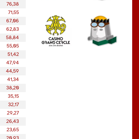
76,38
71,55
67,06
62,83
58,84
55,05
51,42
47,94
44,59
41,34
38,20
35,15
32,17
29,27
26,43
23,65
20,93