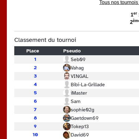
Tous nos tournoi
er
1
èm
2
Classement du tournoi
Place
Pseudo
1
Seb09
2
Vahag
3
VINGAL
4
Bibi-La-Grillade
5
iMaster
6
Sam
7
sophie02g
8
Gaetdown69
9
Tokep13
10
David69