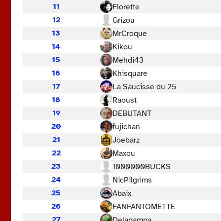
11
Florette
12
Grizou
13
MrCroque
14
Kikou
15
Mehdi43
16
Khisquare
17
La Saucisse du 25
18
Raoust
19
DEBUTANT
20
fujichan
21
Joebarz
22
Maxou
23
1000000BUCKS
24
NicPilgrims
25
Abaix
26
FANFANTOMETTE
27
Delapampa