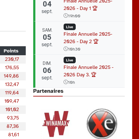
Finale Annuelle 2025-
04
2026 - Day 1 🏆
sept.
19h00
Live
SAM.
Finale Annuelle 2025-
05
2026 - Day 2 🏆
sept.
10h30
Points
230,17
Live
DIM.
Finale Annuelle 2025 -
176,55
06
2026 Day 3. 🏆
149,86
sept.
10h
132,47
Partenaires
119,64
109,47
101,02
93,75
87,36
81,61