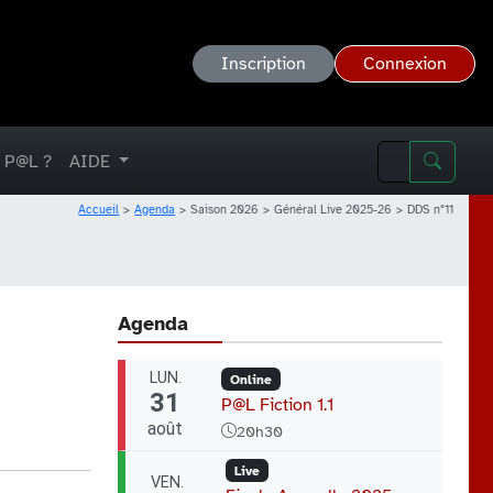
Inscription
Connexion
 P@L ?
AIDE
Accueil
Agenda
Saison 2026
Général Live 2025-26
DDS n°11
Agenda
LUN.
Online
31
P@L Fiction 1.1
août
20h30
Live
VEN.