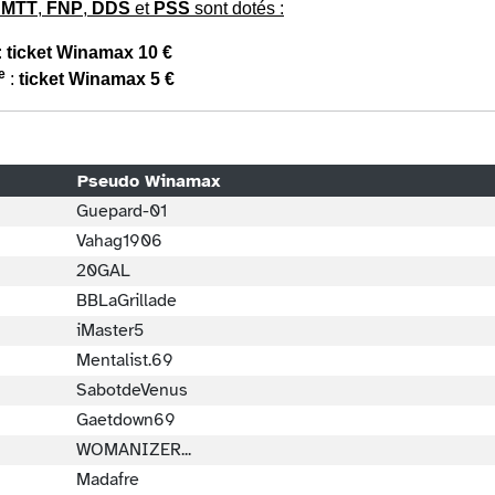
s
MTT
,
FNP
,
DDS
et
PSS
sont dotés :
:
ticket Winamax 10 €
e
:
ticket Winamax 5 €
Pseudo Winamax
Guepard-01
Vahag1906
20GAL
BBLaGrillade
iMaster5
Mentalist.69
SabotdeVenus
Gaetdown69
WOMANIZER...
Madafre