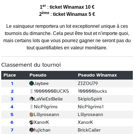
er
1
:
ticket Winamax 10 €
ème
2
:
ticket Winamax 5 €
Le vainqueur remportera un lot exceptionnel unique à ces
tournois du dimanche. Cela peut être tout et n'importe quoi,
mais certains lots que vous pourrez gagner ne seront pas du
tout quantifiables en valeur monétaire.
Classement du tournoi
Place
Pseudo
Pseudo Winamax
1
Jaybee
ZIZOU79
2
1000000BUCKS
100000bucks
3
LaVieEstBelle
SkipioSpirit
4
NicPilgrims
NicPilgrims1
5
Lillyroseann
Lillyroseann
6
XanorK
XanorK
7
fujichan
BrickCaller