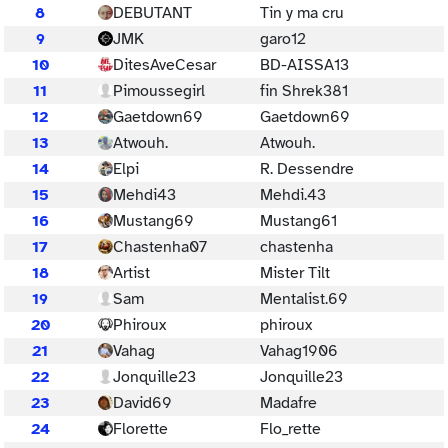
8
DEBUTANT
Tin y ma cru
9
JMK
garo12
10
DitesAveCesar
BD-AISSA13
11
Pimoussegirl
fin Shrek381
12
Gaetdown69
Gaetdown69
13
Atwouh.
Atwouh.
14
Elpi
R. Dessendre
15
Mehdi43
Mehdi.43
16
Mustang69
Mustang61
17
Chastenha07
chastenha
18
Artist
Mister Tilt
19
Sam
Mentalist.69
20
Phiroux
phiroux
21
Vahag
Vahag1906
22
Jonquille23
Jonquille23
23
David69
Madafre
24
Florette
Flo_rette