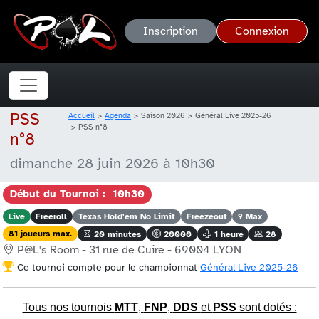
Inscription
Connexion
PSS
Accueil
Agenda
Saison 2026
Général Live 2025-26
PSS n°8
n°8
dimanche 28 juin 2026 à 10h30
Début du Tournoi : 10h30
Live
Freeroll
Texas Hold'em No Limit
Freezeout
9 Max
81 joueurs max.
20 minutes
20000
1 heure
28
P@L's Room - 31 rue de Cuire - 69004 LYON
Ce tournoi compte pour le championnat
Général Live 2025-26
Tous nos tournois
MTT
,
FNP
,
DDS
et
PSS
sont dotés :