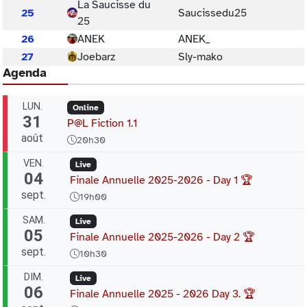
La Saucisse du
25
Saucissedu25
25
26
ANEK
ANEK_
27
Joebarz
Sly-mako
Agenda
LUN.
Online
31
P@L Fiction 1.1
août
20h30
VEN.
Live
04
Finale Annuelle 2025-2026 - Day 1 🏆
sept.
19h00
SAM.
Live
05
Finale Annuelle 2025-2026 - Day 2 🏆
sept.
10h30
DIM.
Live
06
Finale Annuelle 2025 - 2026 Day 3. 🏆