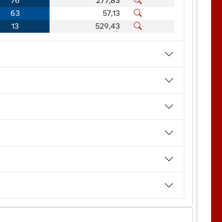
76
277,83
63
57,13
13
529,43