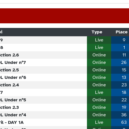
oi
Type
Place
°9
Live
9
°8
Live
1
ction 2.6
Online
11
@L Under n°7
Online
26
ction 2.5
Online
15
@L Under n°6
Online
13
ction 2.4
Online
23
°7
Live
18
@L Under n°5
Online
22
ction 2.3
Online
19
@L Under n°4
Online
36
il - DAY 1A
Live
63