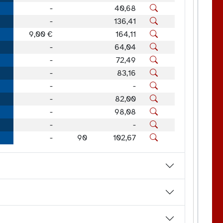
-
40,68
-
136,41
9,00 €
164,11
-
64,04
-
72,49
-
83,16
-
-
-
82,00
-
98,08
-
-
-
90
102,67