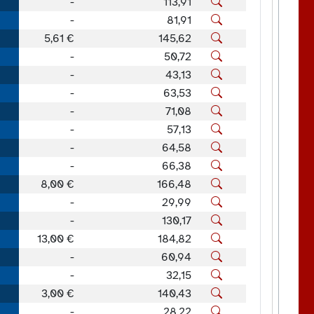
-
113,91
-
81,91
5,61 €
145,62
-
50,72
-
43,13
-
63,53
-
71,08
-
57,13
-
64,58
-
66,38
8,00 €
166,48
-
29,99
-
130,17
13,00 €
184,82
-
60,94
-
32,15
3,00 €
140,43
-
28,22