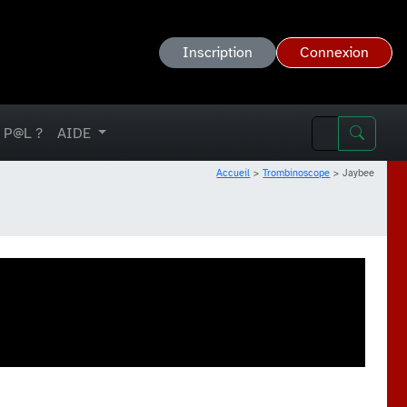
Inscription
Connexion
 P@L ?
AIDE
Accueil
Trombinoscope
Jaybee