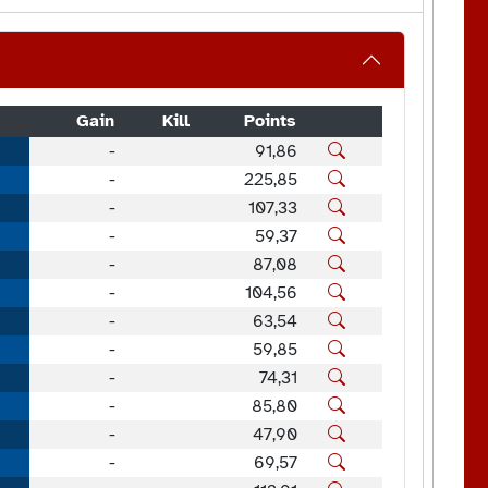
Gain
Kill
Points
-
91,86
-
225,85
-
107,33
-
59,37
-
87,08
-
104,56
-
63,54
-
59,85
-
74,31
-
85,80
-
47,90
-
69,57