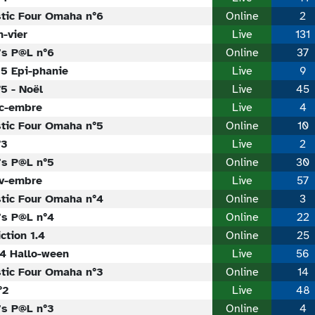
stic Four Omaha n°6
Online
2
-vier
Live
131
's P@L n°6
Online
37
5 Epi-phanie
Live
9
5 - Noël
Live
45
c-embre
Live
4
stic Four Omaha n°5
Online
10
°3
Live
2
's P@L n°5
Online
30
v-embre
Live
57
stic Four Omaha n°4
Online
3
's P@L n°4
Online
22
ction 1.4
Online
25
4 Hallo-ween
Live
56
stic Four Omaha n°3
Online
14
°2
Live
48
's P@L n°3
Online
4