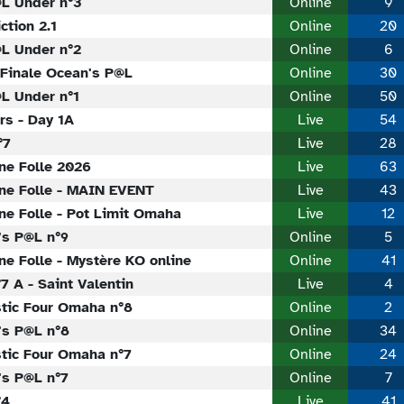
@L Under n°3
Online
9
ction 2.1
Online
20
@L Under n°2
Online
6
 Finale Ocean's P@L
Online
30
L Under n°1
Online
50
rs - Day 1A
Live
54
°7
Live
28
ne Folle 2026
Live
63
ne Folle - MAIN EVENT
Live
43
e Folle - Pot Limit Omaha
Live
12
's P@L n°9
Online
5
e Folle - Mystère KO online
Online
41
7 A - Saint Valentin
Live
4
stic Four Omaha n°8
Online
2
's P@L n°8
Online
34
stic Four Omaha n°7
Online
24
's P@L n°7
Online
7
°4
Live
41