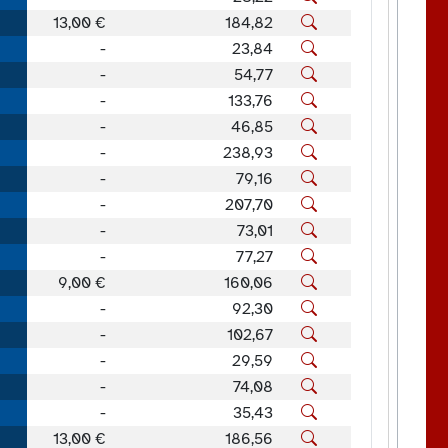
13,00 €
184,82
-
23,84
-
54,77
-
133,76
-
46,85
-
238,93
-
79,16
-
207,70
-
73,01
-
77,27
9,00 €
160,06
-
92,30
-
102,67
-
29,59
-
74,08
-
35,43
13,00 €
186,56