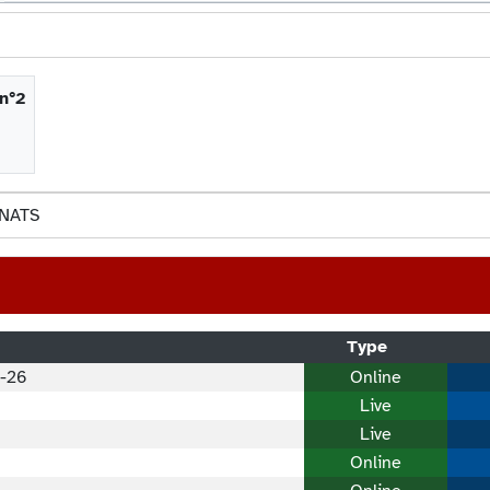
n°2
NATS
Type
5-26
Online
Live
Live
Online