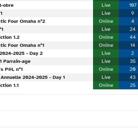
t-obre
Live
107
°1
Live
9
stic Four Omaha n°2
Online
4
°1
Live
24
ction 1.2
Online
44
tic Four Omaha n°1
Online
14
2024-2025 - Day 2
Live
2
1 Parrain-age
Live
35
's P@L n°1
Online
20
 Annuelle 2024-2025 - Day 1
Live
43
ction 1.1
Online
25