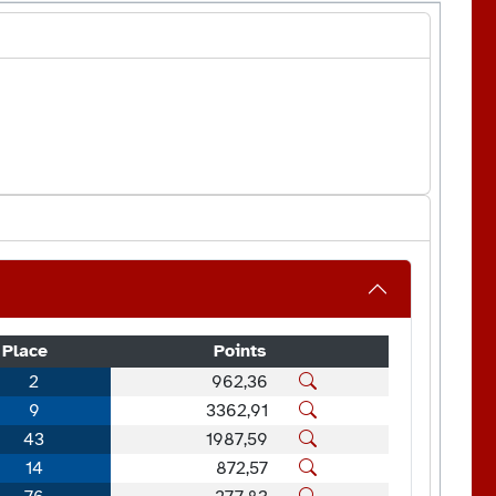
Place
Points
2
962,36
9
3362,91
43
1987,59
14
872,57