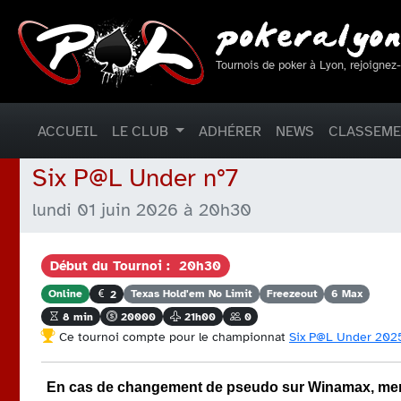
Tournois de poker à Lyon, rejoignez
ACCUEIL
LE CLUB
ADHÉRER
NEWS
CLASSEM
Six P@L Under n°7
lundi 01 juin 2026 à 20h30
Début du Tournoi : 20h30
Online
Texas Hold'em No Limit
Freezeout
6 Max
2
8 min
20000
21h00
0
Ce tournoi compte pour le championnat
Six P@L Under 202
En cas de changement de pseudo sur Winamax, merci 