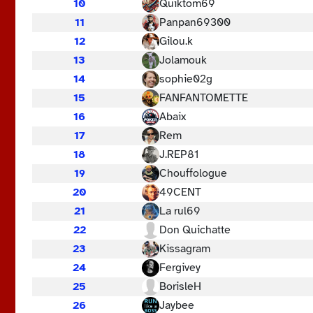
10
Quiktom69
11
Panpan69300
12
Gilou.k
13
Jolamouk
14
sophie02g
15
FANFANTOMETTE
16
Abaix
17
Rem
18
J.REP81
19
Chouffologue
20
49CENT
21
La rul69
22
Don Quichatte
23
Kissagram
24
Fergivey
25
BorisleH
26
Jaybee