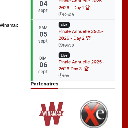
Finale Annuelle 2025-
04
2026 - Day 1 🏆
sept.
19h00
r Winamax
Live
SAM.
Finale Annuelle 2025-
05
2026 - Day 2 🏆
sept.
10h30
Live
DIM.
Finale Annuelle 2025 -
06
2026 Day 3. 🏆
sept.
10h
Partenaires