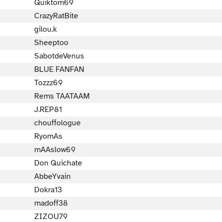
Quiktom69
CrazyRatBite
gilou.k
Sheeptoo
SabotdeVenus
BLUE FANFAN
Tozzz69
Rems TAATAAM
J.REP81
chouffologue
RyomAs
mAAslow69
Don Quichate
AbbeYvain
Dokra13
madoff38
ZIZOU79