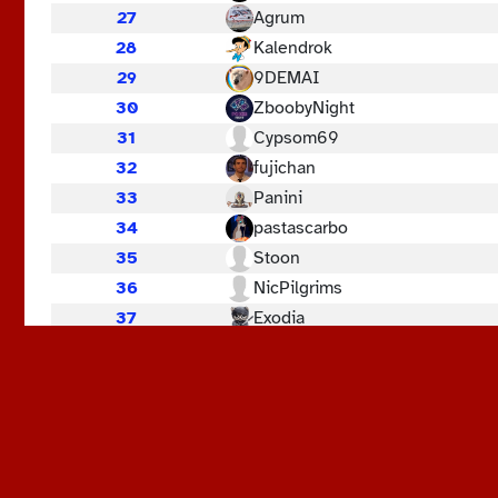
27
Agrum
28
Kalendrok
29
9DEMAI
30
ZboobyNight
31
Cypsom69
32
fujichan
33
Panini
34
pastascarbo
35
Stoon
36
NicPilgrims
37
Exodia
38
Gedeon
39
MasterYoghurt
40
Barns
41
Delapampa
42
Adou
43