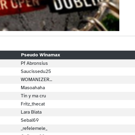
Pseudo Winamax
Pf Abronsius
Saucissedu25
WOMANIZER...
Masoahaha
Tin y ma cru
Fritz_thecat
Lara Biata
Sebal69
_refelemele_