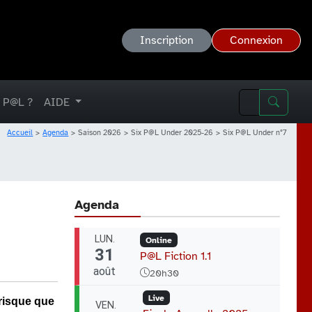
Inscription
Connexion
 P@L ?
AIDE
Accueil
Agenda
Saison 2026
Six P@L Under 2025-26
Six P@L Under n°7
Agenda
LUN.
Online
31
P@L Fiction 1.1
août
20h30
Live
risque que
VEN.