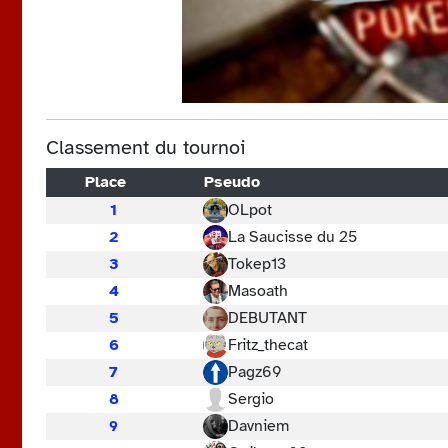
Classement du tournoi
Place
Pseudo
1
OLpot
2
La Saucisse du 25
3
Tokep13
4
Masoath
5
DEBUTANT
6
Fritz_thecat
7
Pagz69
8
Sergio
9
Davniem