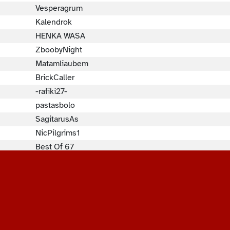
Vesperagrum
Kalendrok
HENKA WASA
ZboobyNight
Matamliaubem
BrickCaller
-rafiki27-
pastasbolo
SagitarusAs
NicPilgrims1
Best Of 67
Gedeon813
Spew Bacca
Charly Shark
Delapampa_69
6AD9
nonjuste1doi