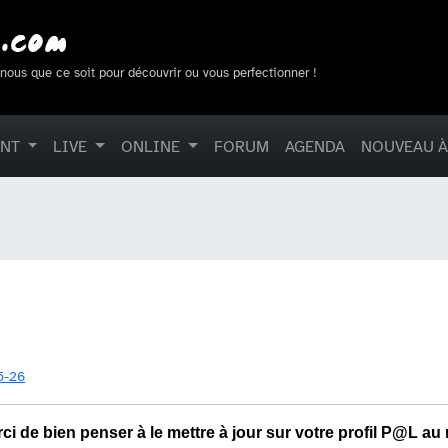
-nous que ce soit pour découvrir ou vous perfectionner !
ENT
LIVE
ONLINE
FORUM
AGENDA
NOUVEAU À
5-26
de bien penser à le mettre à jour sur votre profil P@L au 