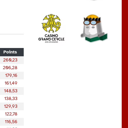
Points
260,23
206,28
179,16
161,49
148,53
138,33
129,93
122,78
116,56