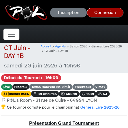
Inscription
Connexion
GT Juin -
Accueil
Agenda
Saison 2026
Général Live 2025-26
GT Juin - DAY 1B
DAY 1B
samedi 20 juin 2026 à 10h00
Début du Tournoi : 10h00
Live
Freeroll
Texas Hold'em No Limit
Freezeout
9 Max
81 joueurs max.
30 minutes
40000
1h30
64
P@L's Room - 31 rue de Cuire - 69004 LYON
Ce tournoi compte pour le championnat
Général Live 2025-26
Présentation Grand Tournament