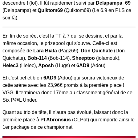
descendre ! (lol). Il fût rapidement suivi par
Delapampa_69
(Delapampa) et
Quiktom69
(Quiktom69) (Le 6.9 en PLS ce
soir là).
En fin de soirée, c'est la TF à 7 qui se dessine, et par la
même occasion, le prizepool qui s'ouvre. Celle-ci est
composée de
Lara Biata
(Pagz69),
Don Quichate
(Don
Quichatte),
Bob-114
(Bob-114),
Sheeptoo
(jolamouk),
Helec3
(Helec),
Aposh
(Hugs) et
6AD9
(Adou)
Et c'est bel et bien
6AD9
(Adou) qui sortira victorieux de
cette arène avec les 23,96€ promis à la première place !
VGG. Il terminera donc 17ème au classement général de ce
Six P@L Under.
Quant au trio de tête, il n'aura pas évolué, laissant donc la
première place à
Pf Abronsius
(OLPot) qui remporte ainsi le
1er package de ce championnat.