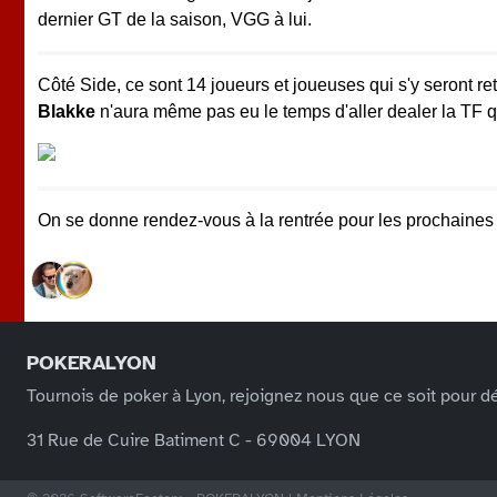
dernier GT de la saison, VGG à lui.
Côté Side, ce sont 14 joueurs et joueuses qui s'y seront r
Blakke
n'aura même pas eu le temps d'aller dealer la TF 
On se donne rendez-vous à la rentrée pour les prochaines 
POKERALYON
Tournois de poker à Lyon, rejoignez nous que ce soit pour dé
31 Rue de Cuire Batiment C - 69004 LYON