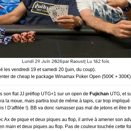
Lundi 29 Juin 2026
par Raoust
| Lu 182 fois
é les vendredi 19 et samedi 20 (juin, du coup).
 tenter de cheap le package Winamax Poker Open (500€ + 300€) 
ès son flat JJ préflop UTG+1 sur un open de
Fujichan
UTG, et su
era la moue, mais partira tout de même à tapis, car trop impliqu
s ! D'affilée !). BB va donc ramasser pas mal de jetons et être tr
 Ax de pique et deux piques au flop, il arrive à amener son adver
n main et deux piques au flop. Pas de couleur touchée cette fois