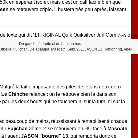
50k en espérant isoler, mais c'est un call facile bien que
ssen
se retrouvera criple. Il bustera très peu après, laissant
De gauche à droite et de haut en bas
stbelle, Fujichan, Delapampa, Masoath, Seb0961, JASON 13, Tonionring, Anek
 Malgré la taille imposante des piles de jetons deux deux
,
Le Chinche
relance : on le retrouve bien là dans son
par les deux bouts qui ne touchera ni sur la turn, ni sur la
vec beaucoup de mains, réussissant à rentabiliser à chaque
rtir
Fujichan
3ème et se retrouvera en HU face à
Masoath
 à l'agent
JASON "bourne" 13
, qui remporta donc ce