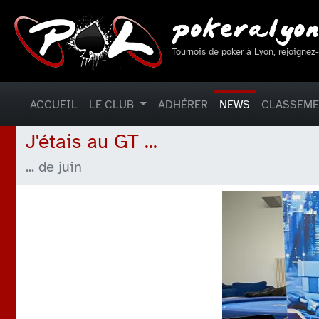
Tournois de poker à Lyon, rejoignez
ACCUEIL
LE CLUB
ADHÉRER
NEWS
CLASSEM
J'étais au GT ...
... de juin