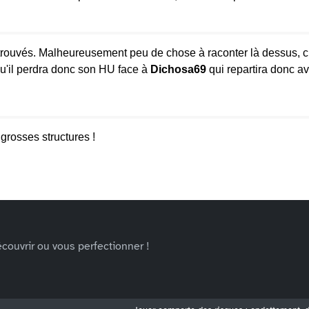
etrouvés. Malheureusement peu de chose à raconter là dessus, ci 
qu'il perdra donc son HU face à
Dichosa69
qui repartira donc av
grosses structures !
couvrir ou vous perfectionner !