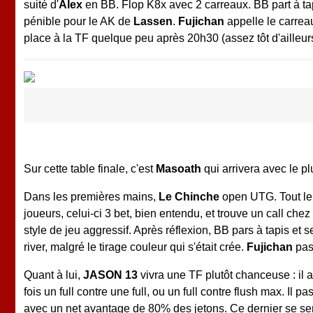
suité d'
Alex
en BB. Flop K8x avec 2 carreaux. BB part à ta
pénible pour le AK de
Lassen
.
Fujichan
appelle le carreau
place à la TF quelque peu après 20h30 (assez tôt d'ailleur
Sur cette table finale, c'est
Masoath
qui arrivera avec le pl
Dans les premières mains,
Le Chinche
open UTG. Tout le
joueurs, celui-ci 3 bet, bien entendu, et trouve un call c
style de jeu aggressif. Après réflexion, BB pars à tapis et se
river, malgré le tirage couleur qui s'était crée.
Fujichan
pas
Quant à lui,
JASON 13
vivra une TF plutôt chanceuse : il
fois un full contre une full, ou un full contre flush max. Il p
avec un net avantage de 80% des jetons. Ce dernier se ser