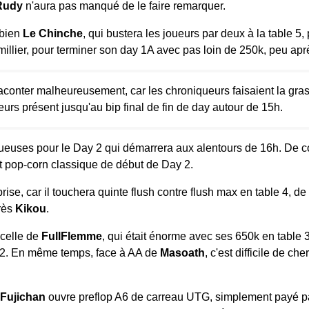
Rudy
n'aura pas manqué de le faire remarquer.
 bien
Le Chinche
, qui bustera les joueurs par deux à la table 5,
illier, pour terminer son day 1A avec pas loin de 250k, peu aprè
onter malheureusement, car les chroniqueurs faisaient la grasse
eurs présent jusqu'au bip final de fin de day autour de 15h.
ueuses pour le Day 2 qui démarrera aux alentours de 16h. De co
et pop-corn classique de début de Day 2.
rise, car il touchera quinte flush contre flush max en table 4, d
près
Kikou
.
 celle de
FullFlemme
, qui était énorme avec ses 650k en table 
 A2. En même temps, face à AA de
Masoath
, c'est difficile de c
Fujichan
ouvre preflop A6 de carreau UTG, simplement payé 