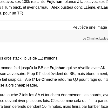
pis avec ses 100k restants.
Fujichan
relance à tapis avec ses 2
 ! Turn brick, et river carreau !
Alex
bustera donc 11ème, et
La
s, pour un TF)
Le Chinche, Laviee
us gros stack : plus de 1,2 millions.
 monde fold jusqu'à la BB de
Fujichan
qui se réveille avec AK.
hez son adversaire. Flop KT, cbet évident de BB, mais étonemment
 fait snap call. Aie !?
Le Chinche
retourne QJ pour tirage quinte 
se alors cheap leader.
 aura touché 2 fois les AA et touchera énormément les boards, a
asse devant river plusieurs fois. C'est comme cela qui finira par so
a bien défendu pendant 50 minutes, mais finira par tomber face