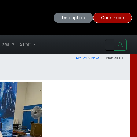
Inscription
Connexion
 P@L ?
AIDE
Accueil
News
J'étais au GT ...