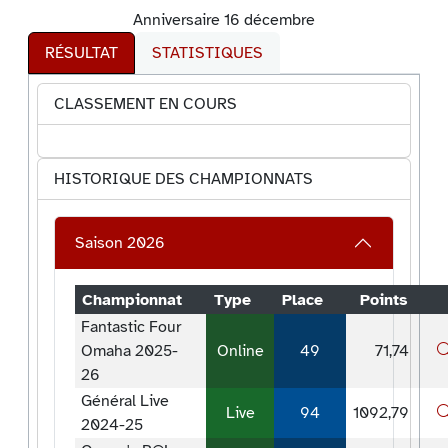
Anniversaire 16 décembre
RÉSULTAT
STATISTIQUES
CLASSEMENT EN COURS
HISTORIQUE DES CHAMPIONNATS
Saison 2026
Championnat
Type
Place
Points
Fantastic Four
Omaha 2025-
Online
49
71,74
26
Général Live
Live
94
1092,79
2024-25