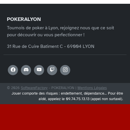
POKERALYON
Tournois de poker à Lyon, rejoignez nous que ce soit
pour découvrir ou vous perfectionner !
31 Rue de Cuire Batiment C - 69004 LYON
© 2026
SoftwareFactory
- POKERALYON |
Mentions Légales
Jouer comporte des risques : endettement, dépendance... Pour être
aidé, appelez le 09.74.75.13.13 (appel non surtaxé).