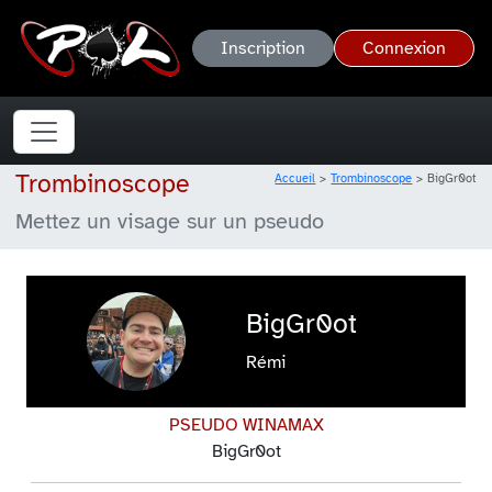
Inscription
Connexion
Trombinoscope
Accueil
Trombinoscope
BigGr0ot
Mettez un visage sur un pseudo
BigGr0ot
Rémi
PSEUDO WINAMAX
BigGr0ot