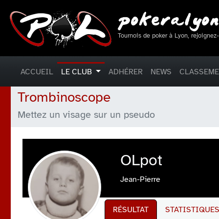
Tournois de poker à Lyon, rejoignez
ACCUEIL
LE CLUB
ADHÉRER
NEWS
CLASSEM
Trombinoscope
Mettez un visage sur un pseudo
OLpot
Jean-Pierre
RÉSULTAT
STATISTIQUE