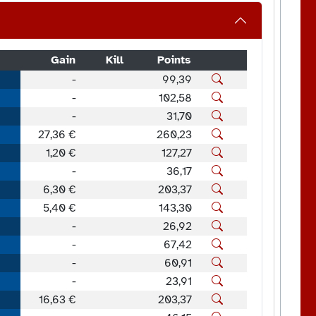
Gain
Kill
Points
-
99,39
-
102,58
-
31,70
27,36 €
260,23
1,20 €
127,27
-
36,17
6,30 €
203,37
5,40 €
143,30
-
26,92
-
67,42
-
60,91
-
23,91
16,63 €
203,37