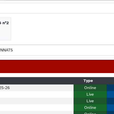
6 n°2
ONNATS
Type
025-26
Online
Live
Live
Online