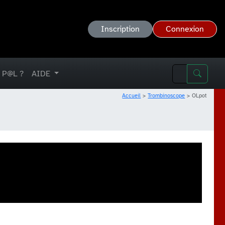
Inscription
Connexion
 P@L ?
AIDE
Accueil
Trombinoscope
OLpot