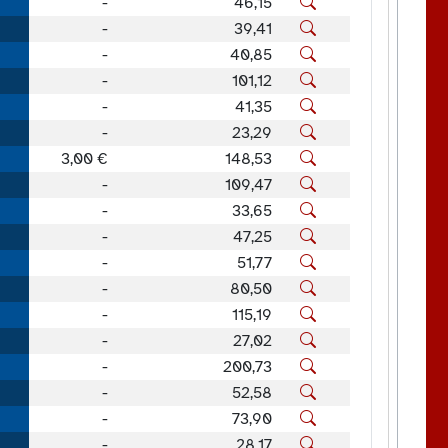
-
46,15
-
39,41
-
40,85
-
101,12
-
41,35
-
23,29
3,00 €
148,53
-
109,47
-
33,65
-
47,25
-
51,77
-
80,50
-
115,19
-
27,02
-
200,73
-
52,58
-
73,90
-
28,17