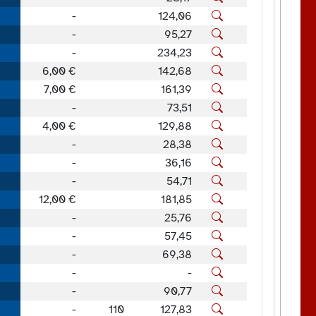
-
124,06
-
95,27
-
234,23
6,00 €
142,68
7,00 €
161,39
-
73,51
4,00 €
129,88
-
28,38
-
36,16
-
54,71
12,00 €
181,85
-
25,76
-
57,45
-
69,38
-
-
-
90,77
-
110
127,83