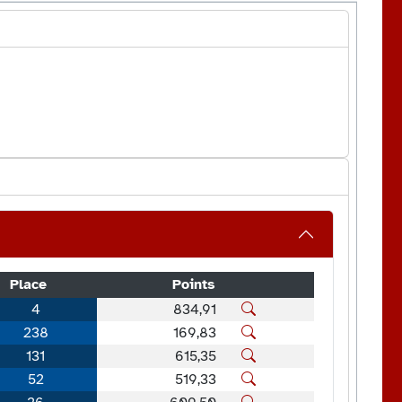
Place
Points
4
834,91
238
169,83
131
615,35
52
519,33