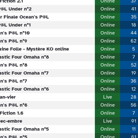
Fiction 2.1
Online
37
P@L Under n°2
Online
41
r Finale Ocean's P@L
Online
35
P@L Under n°1
Online
18
n's P@L n°10
Online
44
n's P@L n°9
Online
62
ine Folle - Mystère KO online
Online
5
astic Four Omaha n°8
Online
7
n's P@L n°8
Online
52
astic Four Omaha n°7
Online
19
n's P@L n°7
Online
36
astic Four Omaha n°6
Online
12
an-vier
Live
28
n's P@L n°6
Online
56
Fiction 1.6
Online
7
ec-embre
Live
91
astic Four Omaha n°5
Online
11
n's P@L n°5
Online
61