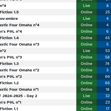
n°4
Live
8
Fiction 1.5
Online
25
ov-embre
Live
4
astic Four Omaha n°4
Online
4
n's P@L n°4
Online
6
Fiction 1.4
Online
45
astic Four Omaha n°3
Online
5
n°2
Live
53
n's P@L n°3
Online
58
Fiction 1.3
Online
74
astic Four Omaha n°2
Online
3
n's P@L n°2
Online
66
Fiction 1.2
Online
66
astic Four Omaha n°1
Online
18
 2024-2025 - Day 2
Live
32
n's P@L n°1
Online
23
Fiction 1.1
Online
17