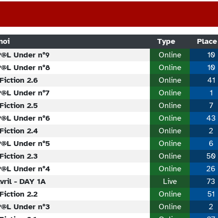
noi
Type
Place
P@L Under n°9
Online
10
P@L Under n°8
Online
10
Fiction 2.6
Online
41
P@L Under n°7
Online
1
Fiction 2.5
Online
7
P@L Under n°6
Online
43
Fiction 2.4
Online
2
P@L Under n°5
Online
6
Fiction 2.3
Online
50
P@L Under n°4
Online
26
vril - DAY 1A
Live
73
Fiction 2.2
Online
51
P@L Under n°3
Online
2