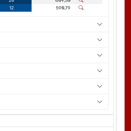
26
609,50
12
590,79