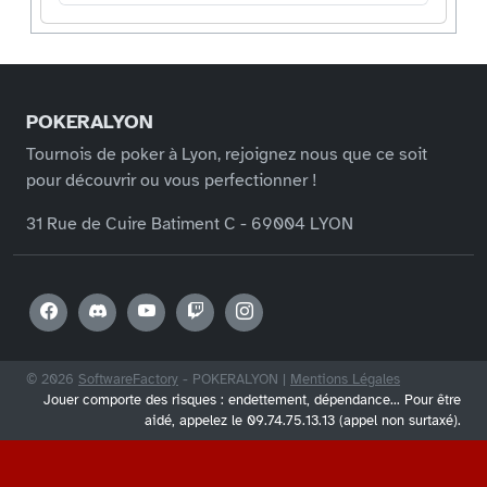
POKERALYON
Tournois de poker à Lyon, rejoignez nous que ce soit
pour découvrir ou vous perfectionner !
31 Rue de Cuire Batiment C - 69004 LYON
© 2026
SoftwareFactory
- POKERALYON |
Mentions Légales
Jouer comporte des risques : endettement, dépendance... Pour être
aidé, appelez le 09.74.75.13.13 (appel non surtaxé).