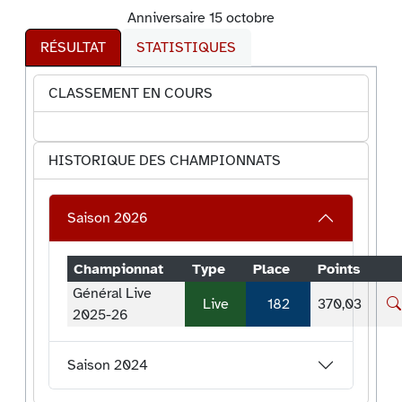
Anniversaire 15 octobre
RÉSULTAT
STATISTIQUES
CLASSEMENT EN COURS
HISTORIQUE DES CHAMPIONNATS
Saison 2026
Championnat
Type
Place
Points
Général Live
Live
182
370,03
2025-26
Saison 2024